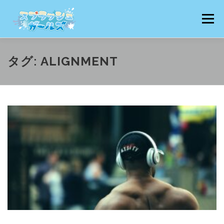
コ
ン
メニュー
テ
ン
ツ
へ
猫りん堂HP TOPへ
猫りん堂 特集ページ一覧へ
タグ:
ALIGNMENT
ス
キ
ッ
プ